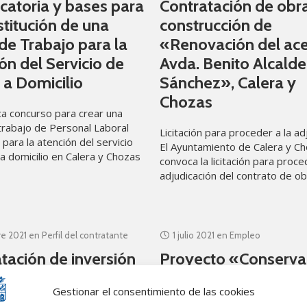
atoria y bases para
Contratación de obr
stitución de una
construcción de
de Trabajo para la
«Renovación del ac
ón del Servicio de
Avda. Benito Alcalde
a Domicilio
Sánchez», Calera y
Chozas
a concurso para crear una
trabajo de Personal Laboral
Licitación para proceder a la ad
para la atención del servicio
El Ayuntamiento de Calera y C
a domicilio en Calera y Chozas
convoca la licitación para proce
ecesidades del
adjudicación del contrato de o
la ejecución de “Renovación del
re 2021
en
Perfil del contratante
1 julio 2021
en
Empleo
tación de inversión
Proyecto «Conserva
rmica en Residencia
Limpieza Edificios
Gestionar el consentimiento de las cookies
ro de día
Municipales»