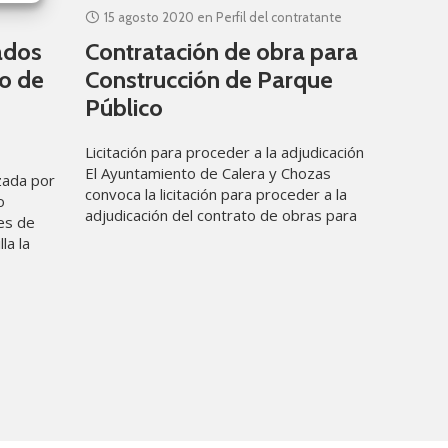
15 agosto 2020
en
Perfil del contratante
ados
Contratación de obra para
o de
Construcción de Parque
Público
Licitación para proceder a la adjudicación
El Ayuntamiento de Calera y Chozas
izada por
convoca la licitación para proceder a la
o
adjudicación del contrato de obras para
es de
la ejecución de la construcción
la la
ta de