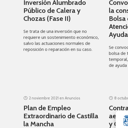
Inversión Alumbrado
Convoc
Público de Calera y
la con
Chozas (Fase II)
Bolsa 
Atenci
Se trata de una inversión que no
Ayuda 
requiere un sostenimiento económico,
salvo las actuaciones normales de
Se convoc
reposición o reparación en su caso.
bolsa de 
temporal, 
de ayuda 
y según n
2 noviembre 2021
en
Anuncios
8 octub
Plan de Empleo
Contra
Extraordinario de Castilla
aeroté
la Mancha
y Cent