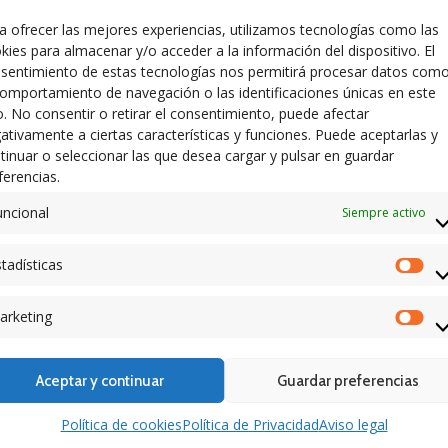
miento de Calera y Chozas
a ofrecer las mejores experiencias, utilizamos tecnologías como las
PROYECTO “CONSERVACIÓN 
 licitación para proceder a la
kies para almacenar y/o acceder a la información del dispositivo. El
LIMPIEZA EDIFICIOS MUNICIP
ión de la inversión de
sentimiento de estas tecnologías nos permitirá procesar datos com
dentro PLAN DE EMPLEO EN C
CIÓN Y ACTUACIONES EN LA
comportamiento de navegación o las identificaciones únicas en este
LA MANCHA + Anuncio comien
CIÓN DE CLIMATIZACIÓN
io. No consentir o retirar el consentimiento, puede afectar
proyecto (01/07/2021)
E ENERGÍA AEROTÉRMICA EN
ativamente a ciertas características y funciones. Puede aceptarlas y
tinuar o seleccionar las que desea cargar y pulsar en guardar
ferencias.
 2021
en
Anuncios
10 junio 2021
en
Anuncios
l-Convocatoria y
Convocatoria y Base
uncional
Siempre activo
de selección de los
Selección Recual
tadísticas
os Trabajadores
Est
CONVOCATORIA Y BASES DE
SELECCIÓN DEL PERSONAL D
ria y bases de selección de
arketing
Mar
PROGRAMA PARA LA RECUALI
os trabajadores del programa
Y RECICLAJE PROFESIONAL «
cualificación y reciclaje
SOCIOSANITARIA A PERSONA
al «Atención sociosanitaria a
Aceptar y continuar
Guardar preferencias
DEPENDIENTES EN INSTITUC
dependientes en instituciones
SOCIALES» PROMOVIDO POR 
 promovido por el
Política de cookies
Política de Privacidad
Aviso legal
AYUNTAMIENTO DE CALERA Y
ento de