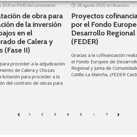
 2021
en
Perfil del contratante
28 agosto 2020
en
Anuncios
tación de obra para
Proyectos cofinanci
ación de la inversión
por el Fondo Europe
bajos en el
Desarrollo Regional
rado de Calera y
(FEDER)
 (Fase II)
Gracias a la cofinanciación real
el Fondo Europeo de Desarroll
 para proceder a la adjudicación
Regional y Junta de Comunidad
miento de Calera y Chozas
Catilla-La Mancha, (FEDER Castil
 licitación para proceder a la
Mancha 2014-2020), siendo es
ión del contrato de obras para
61.649,02 euros. El
n de la inversión de
1
2
3
4
5
6
7
PREV
NEXT