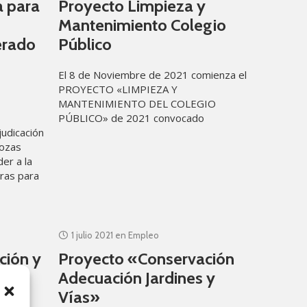
a para
Proyecto Limpieza y
Mantenimiento Colegio
erado
Público
El 8 de Noviembre de 2021 comienza el
PROYECTO «LIMPIEZA Y
MANTENIMIENTO DEL COLEGIO
PÚBLICO» de 2021 convocado
judicación
mediante la orden 64/2021, de 11 de
hozas
mayo, de la Conserjería de
der a la
bras para
1 julio 2021
en
Empleo
ción y
Proyecto «Conservación
Adecuación Jardines y
Vías»