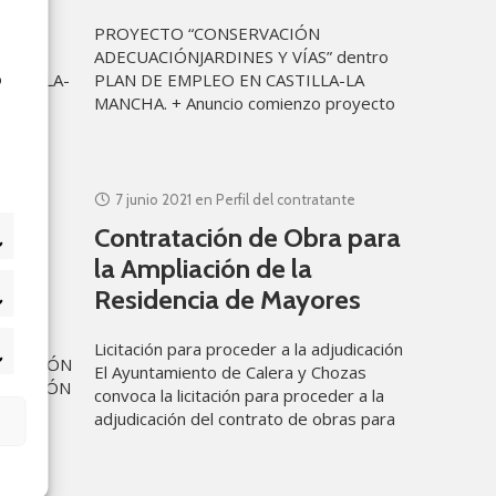
Y
PROYECTO “CONSERVACIÓN
ALES”
ADECUACIÓNJARDINES Y VÍAS” dentro
o
ASTILLA-
PLAN DE EMPLEO EN CASTILLA-LA
zo
MANCHA. + Anuncio comienzo proyecto
7 junio 2021
en
Perfil del contratante
s de
Contratación de Obra para
la Ampliación de la
Residencia de Mayores
adísticas
EL
Licitación para proceder a la adjudicación
keting
FICACIÓN
El Ayuntamiento de Calera y Chozas
ATENCIÓN
convoca la licitación para proceder a la
S
adjudicación del contrato de obras para
IONES
la AMPLIACIÓN DE LA RESIDENCIA
EL