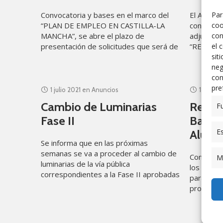
Convocatoria y bases en el marco del
El Ayunta
Par
“PLAN DE EMPLEO EN CASTILLA-LA
convoca la
coo
MANCHA”, se abre el plazo de
adjudicac
con
presentación de solicitudes que será de
“RENOVA
el 
15 días naturales desde el 24
INSTALA
sit
MEDIANT
neg
con
pre
1 julio 2021
en
Anuncios
18 junio
Cambio de Luminarias
Recua
F
Fase II
Bases 
Es
Alumn
Se informa que en las próximas
semanas se va a proceder al cambio de
Convocato
M
luminarias de la vía pública
los alumn
correspondientes a la Fase II aprobadas
para la re
por este Ayuntamiento. Afectará a
profesion
personas 
sociales»
Ayuntami