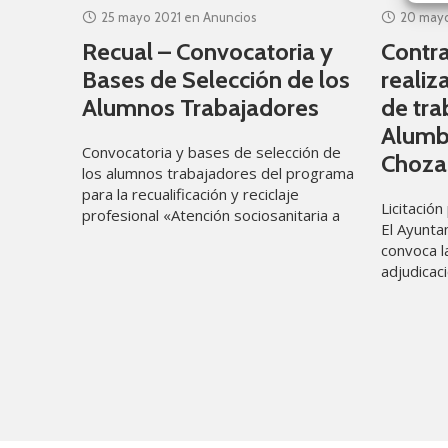
25 mayo 2021
en
Anuncios
20 mayo
Recual – Convocatoria y
Contra
Bases de Selección de los
realiz
Alumnos Trabajadores
de tra
Alumb
Convocatoria y bases de selección de
Chozas
los alumnos trabajadores del programa
para la recualificación y reciclaje
Licitación
profesional «Atención sociosanitaria a
El Ayunta
personas dependientes en instituciones
convoca la
sociales» promovido por el
adjudicac
Ayuntamiento de
realizació