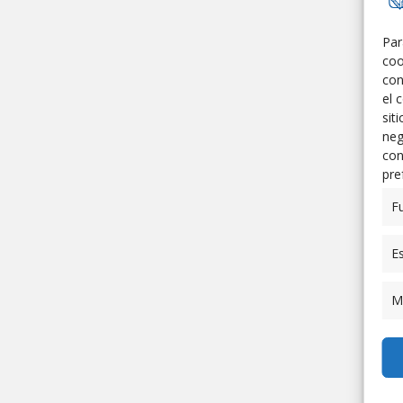
Par
coo
con
el 
sit
neg
con
pre
F
Es
M