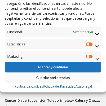
navegación o las identificaciones únicas en este sitio. No
Concesión de Ayudas para la Contratación – Programa de
consentir o retirar el consentimiento, puede afectar
Apoyo al Empleo 2026
negativamente a ciertas características y funciones. Puede
7.07.2026
aceptarlas y continuar o seleccionar las que desea cargar y
pulsar en guardar preferencias.
Conservación Adecuación Jardines y Vías – Programa de
Apoyo al Empleo 2026
Funcional
Siempre activo
7.07.2026
Estadísticas
Estadíst
Conservación y Limpieza Edificios Municipales- Programa
de Apoyo al Empleo 2026
Marketing
Marketi
7.07.2026
Aceptar y continuar
Apertura Piscina Temporada 2026, el día 19 de Junio
8.06.2026
Guardar preferencias
Lista definitiva de admitidos para Escuela Infantil
Política de cookies
Política de Privacidad
Aviso legal
19.05.2026
Concesión de Subvención Toledo Emplea – Calera y Chozas