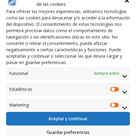
de las cookies
Para ofrecer las mejores experiencias, utilizamos tecnologías
como las cookies para almacenar y/o acceder a la información
del dispositivo. El consentimiento de estas tecnologías nos
permitirá procesar datos como el comportamiento de
navegación o las identificaciones únicas en este sitio. No
consentir o retirar el consentimiento, puede afectar
Convocatoria y bases “PROGRAMA DE APOYO ACTIVO AL
negativamente a ciertas características y funciones. Puede
EMPLEO 2026”
aceptarlas y continuar o seleccionar las que desea cargar y
13.07.2026
pulsar en guardar preferencias.
Concesión de Ayudas para la Contratación – Programa de
Funcional
Siempre activo
Apoyo al Empleo 2026
7.07.2026
Estadísticas
Estadíst
Conservación Adecuación Jardines y Vías – Programa de
Marketing
Apoyo al Empleo 2026
Marketi
7.07.2026
Aceptar y continuar
Conservación y Limpieza Edificios Municipales- Programa
de Apoyo al Empleo 2026
Guardar preferencias