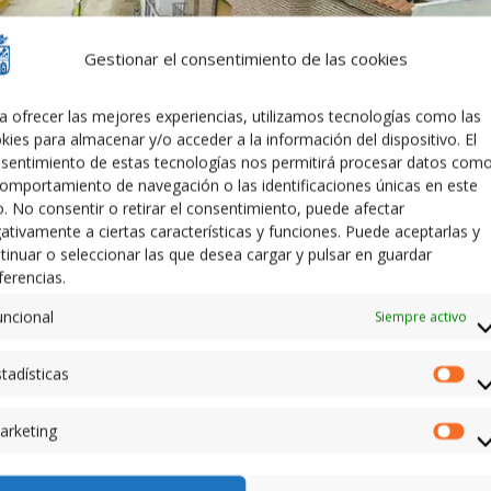
Gestionar el consentimiento de las cookies
a ofrecer las mejores experiencias, utilizamos tecnologías como las
kies para almacenar y/o acceder a la información del dispositivo. El
sentimiento de estas tecnologías nos permitirá procesar datos com
comportamiento de navegación o las identificaciones únicas en este
io. No consentir o retirar el consentimiento, puede afectar
ativamente a ciertas características y funciones. Puede aceptarlas y
tinuar o seleccionar las que desea cargar y pulsar en guardar
ferencias.
uncional
Siempre activo
plación de la evolución urbana de Calera»
levada a cabo en la Plaza Mártires.
tadísticas
Est
áis disfrutar de como evoluciona el aspecto exterior de nuestr
arketing
Mar