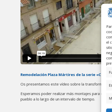
Par
coo
con
el 
sit
neg
con
pre
F
Remodelación Plaza Mártires de la serie «Contem
Os presentamos este vídeo sobre la transformación l
Es
Esperamos poder realizar más montajes para que pod
M
pueblo a lo largo de un intervalo de tiempo.