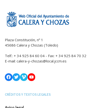
Plaza Constitución, nº 1
45686 Calera y Chozas (Toledo)
Telf.: + 34 925 84 60 04 - Fax: + 34 925 84 70 32
E-mail:
calera-y-chozas@local.jccm.es
Facebook
Twitter
Vimeo
YouTube
CRÉDITOS Y TEXTOS LEGALES
Aviso legal