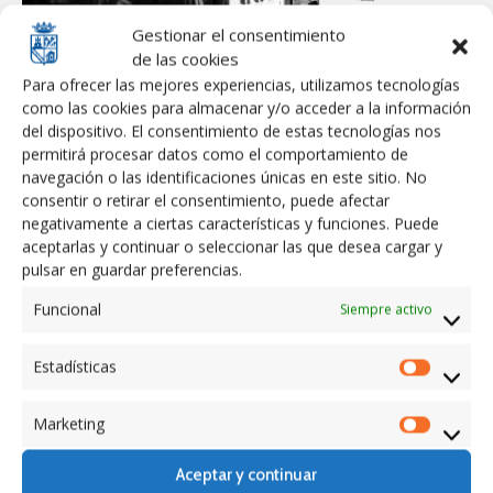
Gestionar el consentimiento
de las cookies
Para ofrecer las mejores experiencias, utilizamos tecnologías
como las cookies para almacenar y/o acceder a la información
del dispositivo. El consentimiento de estas tecnologías nos
15 septiembre 2015
en
Actualidad
permitirá procesar datos como el comportamiento de
Premios Calerascopia 2015
navegación o las identificaciones únicas en este sitio. No
consentir o retirar el consentimiento, puede afectar
negativamente a ciertas características y funciones. Puede
Los Premios Calerascopia 2015, una exposición que trae
aceptarlas y continuar o seleccionar las que desea cargar y
recuerdos, emociones y sentimientos a los caleranos.
pulsar en guardar preferencias.
Funcional
Siempre activo
Estadísticas
Estadíst
Marketing
Marketi
Aceptar y continuar