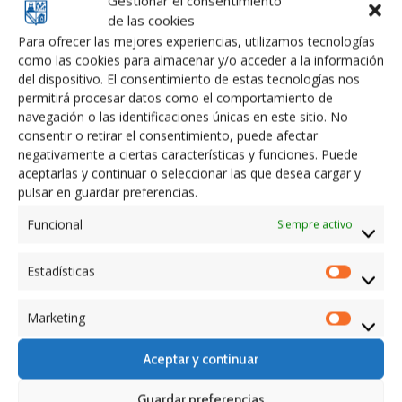
Gestionar el consentimiento
6 septiembre 2017
en
Actualidad
de las cookies
Teatro en Calera Obra del Autor
Para ofrecer las mejores experiencias, utilizamos tecnologías
como las cookies para almacenar y/o acceder a la información
Cedena
del dispositivo. El consentimiento de estas tecnologías nos
permitirá procesar datos como el comportamiento de
El día 2 de septiembre en la casa de la cultura disfrutamos
navegación o las identificaciones únicas en este sitio. No
de las obras del gran autor José Cedena interpretadas por
consentir o retirar el consentimiento, puede afectar
el grupo Calera y que demostraron una vez
negativamente a ciertas características y funciones. Puede
aceptarlas y continuar o seleccionar las que desea cargar y
pulsar en guardar preferencias.
Funcional
Siempre activo
Estadísticas
Estadíst
Marketing
Marketi
Aceptar y continuar
Guardar preferencias